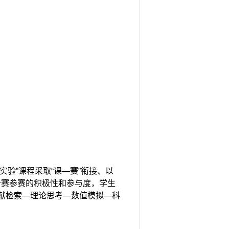
验”课程采取“课—赛”衔接、以
备赛参赛的积极性和参与度，学生
文献检索—理论思考—数值模拟—科