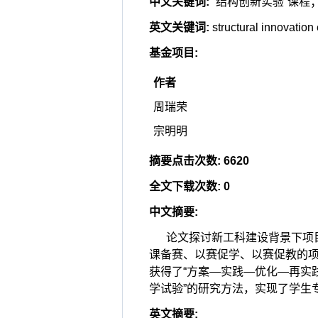
中文关键词
:
“结构创新实验”课
英文关键词
:
structural innovation
基金项目
:
作者
周瑞荣
宗明明
摘要点击次数
:
6620
全文下载次数
:
0
中文摘要
:
论文探讨新工科建设背景下项目
课备赛、以赛促学、以赛促教的
获得了“方案—实践—优化—再实
学试验”的研究方法，实现了学生
英文摘要
: